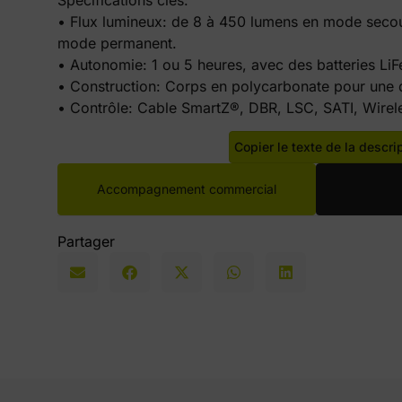
• Flux lumineux: de 8 à 450 lumens en mode secou
mode permanent.
• Autonomie: 1 ou 5 heures, avec des batteries Li
• Construction: Corps en polycarbonate pour une d
• Contrôle: Cable SmartZ®, DBR, LSC, SATI, Wirel
Copier le texte de la descri
Accompagnement commercial
Partager