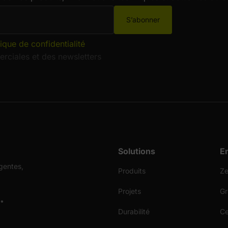
S’abonner
tique de confidentialité
rciales et des newsletters
Solutions
E
gentes,
Produits
Ze
Projets
Gr
 •
Durabilité
Ce