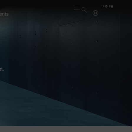
FR-FR
ents
t.