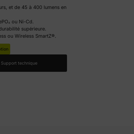
rs, et de 45 à 400 lumens en
FePO₄ ou Ni-Cd.
urabilité supérieure.
ess ou Wireless SmartZ®.
ption
Support technique