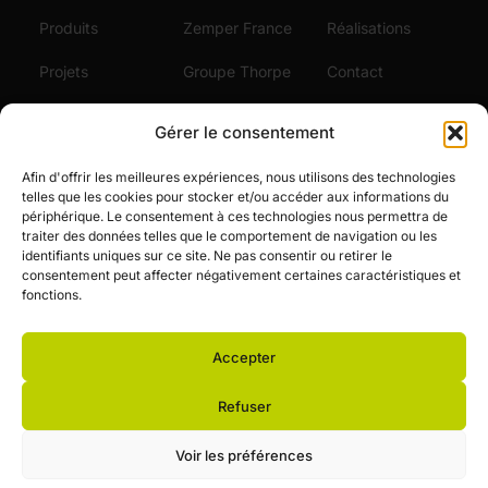
Produits
Zemper France
Réalisations
Projets
Groupe Thorpe
Contact
Durabilité
Certifications
Gérer le consentement
Services
Vidéos
Afin d'offrir les meilleures expériences, nous utilisons des technologies
telles que les cookies pour stocker et/ou accéder aux informations du
Actualités
périphérique. Le consentement à ces technologies nous permettra de
traiter des données telles que le comportement de navigation ou les
Emploi
identifiants uniques sur ce site. Ne pas consentir ou retirer le
consentement peut affecter négativement certaines caractéristiques et
fonctions.
Accepter
© Zemper. Tous droits réservés.
Refuser
Avis légal et politique de confidentialité
Politique-de-cookies
Voir les préférences