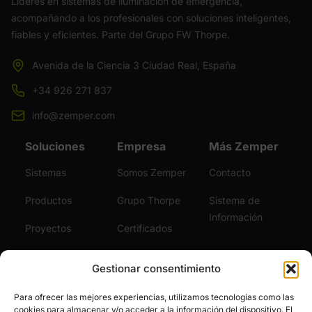
Líderes en sistemas de iluminación de emergencia,
acompañando a los profesionales con soluciones inteligentes,
fiables y eficientes. Parte del Grupo FW Thorpe.
Avenida de la Ciencia 3 Ciudad Real, España
+34 926 271 837
info@zemper.com
Soluciones
Empresa
Más Zemper
Sistemas
Somos Zemper
Contacto
Productos
Grupo Thorpe
Sistema de
Información
Proyectos
Certificados
Sostenibilidad
Vídeos
Gestionar consentimiento
Servicios
Noticias
Para ofrecer las mejores experiencias, utilizamos tecnologías como las
cookies para almacenar y/o acceder a la información del dispositivo. El
Únete al Equipo