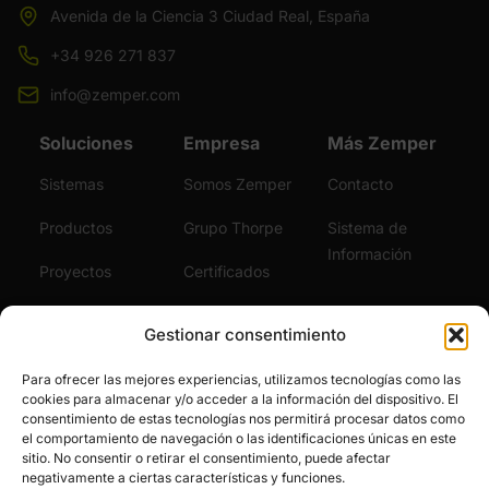
Avenida de la Ciencia 3 Ciudad Real, España
+34 926 271 837
info@zemper.com
Soluciones
Empresa
Más Zemper
Sistemas
Somos Zemper
Contacto
Productos
Grupo Thorpe
Sistema de
Información
Proyectos
Certificados
Sostenibilidad
Vídeos
Gestionar consentimiento
Servicios
Noticias
Para ofrecer las mejores experiencias, utilizamos tecnologías como las
cookies para almacenar y/o acceder a la información del dispositivo. El
Únete al Equipo
consentimiento de estas tecnologías nos permitirá procesar datos como
el comportamiento de navegación o las identificaciones únicas en este
sitio. No consentir o retirar el consentimiento, puede afectar
negativamente a ciertas características y funciones.