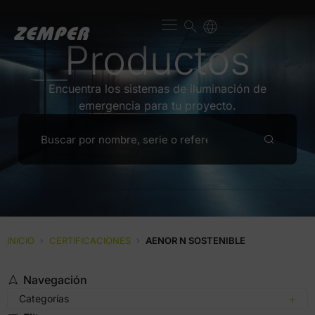
Productos
Encuentra los sistemas de iluminación de
emergencia para tu proyecto.
INICIO
›
CERTIFICACIONES
›
AENOR N SOSTENIBLE
Navegación
Categorías