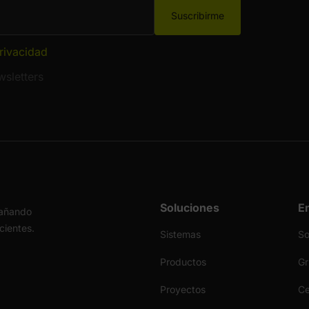
Suscribirme
privacidad
sletters
Soluciones
E
pañando
icientes.
Sistemas
S
Productos
Gr
Proyectos
Ce