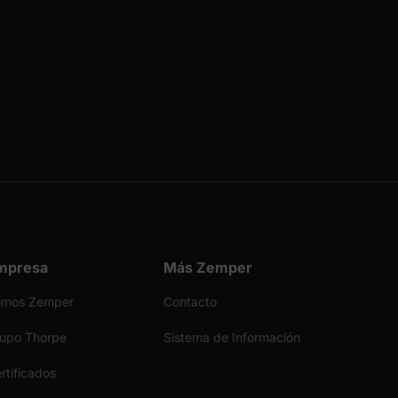
mpresa
Más Zemper
omos Zemper
Contacto
upo Thorpe
Sistema de Información
rtificados