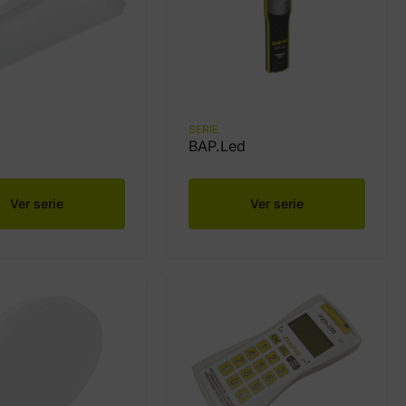
SERIE
BAP.Led
Ver serie
Ver serie