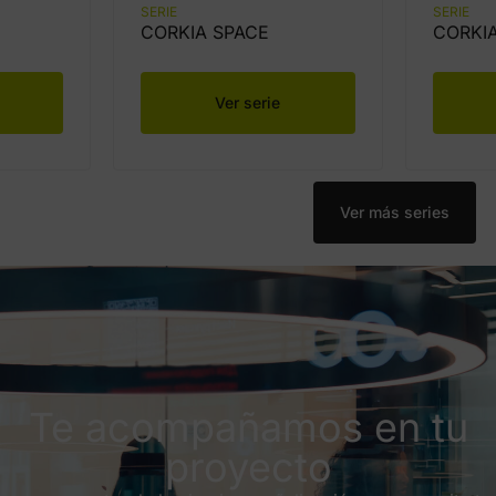
SERIE
SERIE
CORKIA SPACE
CORKI
Ver serie
Ver más series
Te acompañamos en tu
proyecto