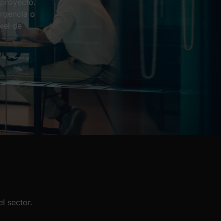
 proyecto.
ergencia o
vel de
l sector.