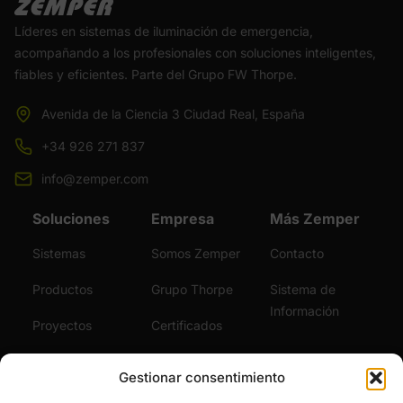
Líderes en sistemas de iluminación de emergencia,
acompañando a los profesionales con soluciones inteligentes,
fiables y eficientes. Parte del Grupo FW Thorpe.
Avenida de la Ciencia 3 Ciudad Real, España
+34 926 271 837
info@zemper.com
Soluciones
Empresa
Más Zemper
Sistemas
Somos Zemper
Contacto
Productos
Grupo Thorpe
Sistema de
Información
Proyectos
Certificados
Sostenibilidad
Vídeos
Gestionar consentimiento
Servicios
Noticias