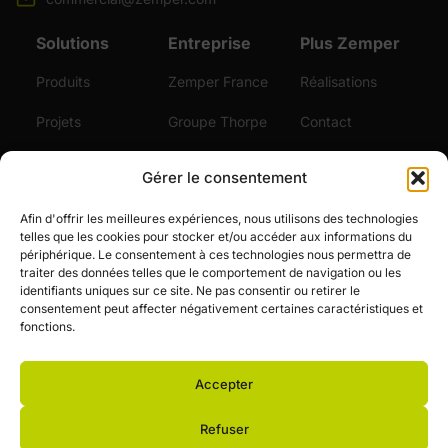
Solutions
Entreprise
Plus Zemper
Produits
Zemper France
Réalisations
Projets
Groupe Thorpe
Contact
Durabilité
Certifications
Gérer le consentement
Services
Vidéos
Afin d'offrir les meilleures expériences, nous utilisons des technologies
telles que les cookies pour stocker et/ou accéder aux informations du
Actualités
périphérique. Le consentement à ces technologies nous permettra de
traiter des données telles que le comportement de navigation ou les
Emploi
identifiants uniques sur ce site. Ne pas consentir ou retirer le
consentement peut affecter négativement certaines caractéristiques et
fonctions.
Accepter
© Zemper. Tous droits réservés.
Refuser
Avis légal et politique de confidentialité
Politique-de-cookies