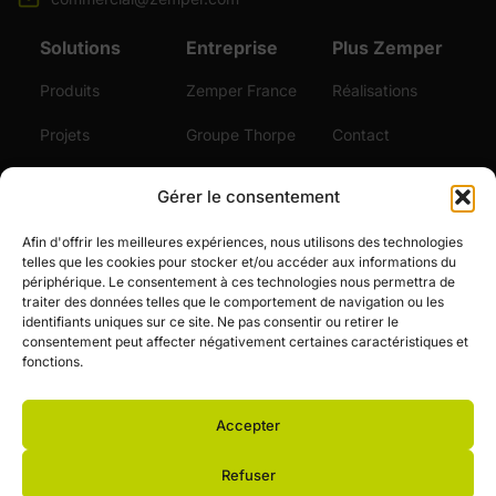
Solutions
Entreprise
Plus Zemper
Produits
Zemper France
Réalisations
Projets
Groupe Thorpe
Contact
Durabilité
Certifications
Gérer le consentement
Services
Vidéos
Afin d'offrir les meilleures expériences, nous utilisons des technologies
telles que les cookies pour stocker et/ou accéder aux informations du
Actualités
périphérique. Le consentement à ces technologies nous permettra de
traiter des données telles que le comportement de navigation ou les
Emploi
identifiants uniques sur ce site. Ne pas consentir ou retirer le
consentement peut affecter négativement certaines caractéristiques et
fonctions.
Accepter
© Zemper. Tous droits réservés.
Refuser
Avis légal et politique de confidentialité
Politique-de-cookies