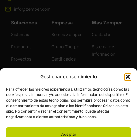
info@zemper.com
Soluciones
Empresa
Más Zemper
Sistemas
Somos Zemper
Contacto
Productos
Grupo Thorpe
Sistema de
Información
Proyectos
Certificados
Sostenibilidad
Vídeos
Gestionar consentimiento
Servicios
Noticias
Para ofrecer las mejores experiencias, utilizamos tecnologías como las
cookies para almacenar y/o acceder a la información del dispositivo. El
Únete al Equipo
consentimiento de estas tecnologías nos permitirá procesar datos como
el comportamiento de navegación o las identificaciones únicas en este
sitio. No consentir o retirar el consentimiento, puede afectar
negativamente a ciertas características y funciones.
Aceptar
© Zemper. Todos los derechos reservados.