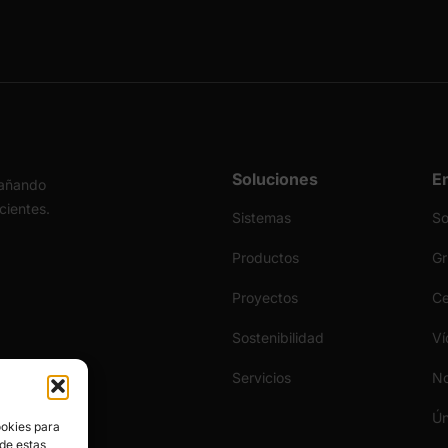
Soluciones
E
pañando
icientes.
Sistemas
S
Productos
Gr
Proyectos
Ce
Sostenibilidad
Ví
Servicios
No
Ún
ookies para
 de estas