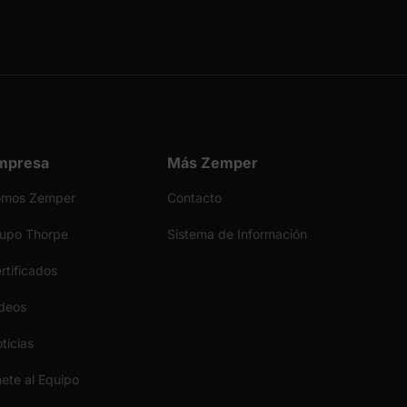
mpresa
Más Zemper
omos Zemper
Contacto
upo Thorpe
Sistema de Información
rtificados
deos
ticias
ete al Equipo