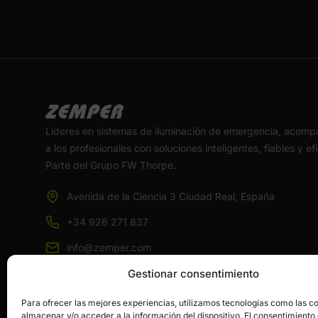
Líderes en sistemas de iluminación de emergencia, acom
a los profesionales con soluciones inteligentes, fiables y ef
Parte del Grupo FW Thorpe.
Avenida de la Ciencia 3 Ciudad Real, España
+34 926 271 837
info@zemper.com
Gestionar consentimiento
Para ofrecer las mejores experiencias, utilizamos tecnologías como las c
almacenar y/o acceder a la información del dispositivo. El consentimiento