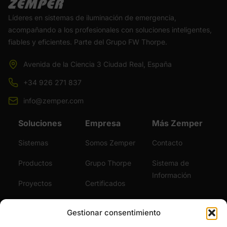
Líderes en sistemas de iluminación de emergencia,
acompañando a los profesionales con soluciones inteligentes,
fiables y eficientes. Parte del Grupo FW Thorpe.
Avenida de la Ciencia 3 Ciudad Real, España
+34 926 271 837
info@zemper.com
Soluciones
Empresa
Más Zemper
Sistemas
Somos Zemper
Contacto
Productos
Grupo Thorpe
Sistema de
Información
Proyectos
Certificados
Sostenibilidad
Vídeos
Gestionar consentimiento
Servicios
Noticias